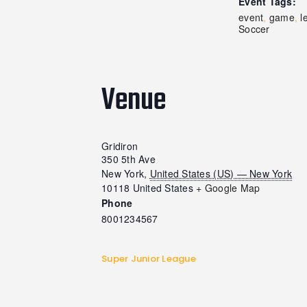
Event Tags:
event
,
game
,
l
Soccer
Venue
Gridiron
350 5th Ave
New York
,
United States (US) — New York
10118
United States
+ Google Map
Phone
8001234567
Super Junior League