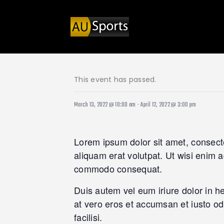
This event has passed.
March 13, 2022 @ 10:00 am
-
April 12, 2022 @ 3:00 pm
Lorem ipsum dolor sit amet, consect
aliquam erat volutpat. Ut wisi enim a
commodo consequat.
Duis autem vel eum iriure dolor in hen
at vero eros et accumsan et iusto odi
facilisi.