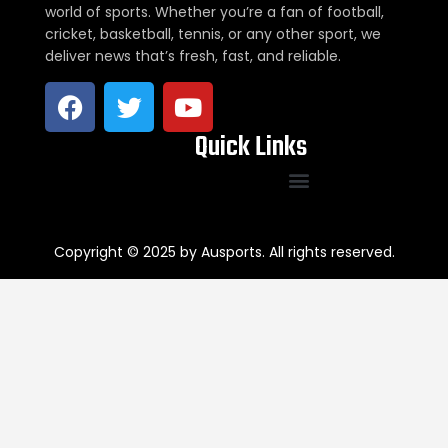
world of sports. Whether you’re a fan of football,
cricket, basketball, tennis, or any other sport, we
deliver news that’s fresh, fast, and reliable.
Quick Links
Copyright © 2025 by Ausports. All rights reserved.