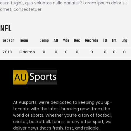
eum fugiat, quo voluptas nulla pariatur? Lorem ipsum dolor sit
amet, consectetuer
NFL
Season
Team
Comp
Att
Yds
Rec
Rec Yds
TD
Int
Lng
2018
Gridiron
0
0
0
0
0
0
0
0
At Ausports, we’re dedicated to keeping you up-
to-date with the latest breaking news from the
world of sports. Whether you’re a fan of football,
cricket, basketball, tennis, or any other sport, we
deliver news that’s fresh, fast, and reliable.